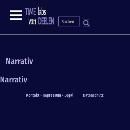
Skip
to
NAVIGATION
main
content
S
Narrativ
Narrativ
Kontakt • Impressum • Legal
Datenschutz
Fußzeile