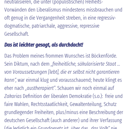
neutralisieren, die unter (populistischen) Freiheits-
Vorwänden den Liberalismus mindestens missbrauchen und
oft genug in die Vergangenheit streben, in eine regressiv-
dogmatische, patriarchale, aggressive, repressive
Gesellschaft.
Das ist leichter gesagt, als durchdacht!
Das Problem meines frommen Wunsches ist Böckenförde.
Sein Diktum, nach dem
„freiheitliche, säkularisierte Staat …
von Voraussetzungen [lebt], die er selbst nicht garantieren
kann“,
war einmal klug und vorausschauend; heute klingt es
eher nach
„austherapiert”
. Schauen wir noch einmal auf
Zakarias
Definition der liberalen Demokratie (s.o.): freie und
faire Wahlen, Rechtsstaatlichkeit, Gewaltenteilung, Schutz
grundlegender Freiheiten, plus/minus eine Beschreibung der
deutschen Gesellschaft (auch anderer) und ihrer Verfassung
(die lediglich ein
Grundgesetz
ist, über das
„das Volk”
nie