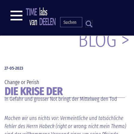
Direkt
zum
NAVIGATION
Inhalt
S
BLOG >
27-05-2023
Change or Perish
DIE KRISE DER
In Gefahr und grosser Not bringt der Mittelweg den Tod
DEMOKRATIE
Machen wir uns nichts vor: Vermeintliche und tatsächliche
Fehler des Herrn Habeck (right or wrong: nicht mein Thema)