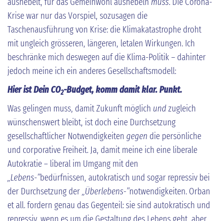
aushebelt, für das Gemeinwohl aushebeln
muss
. Die Corona-
Krise war nur das Vorspiel, sozusagen die
Taschenausführung von Krise: die Klimakatastrophe droht
mit ungleich grösseren, längeren, letalen Wirkungen. Ich
beschränke mich deswegen auf die Klima-Politik – dahinter
jedoch meine ich ein anderes Gesellschaftsmodell:
Hier ist Dein CO
-Budget, komm damit klar. Punkt.
2
Was gelingen muss, damit Zukunft möglich
und
zugleich
wünschenswert bleibt, ist doch eine Durchsetzung
gesellschaftlicher Notwendigkeiten
gegen
die persönliche
und corporative Freiheit. Ja, damit meine ich eine liberale
Autokratie – liberal im Umgang mit den
„Lebens-”
bedürfnissen, autokratisch und sogar repressiv bei
der Durchsetzung der
„Überlebens-”
notwendigkeiten. Orban
et all. fordern genau das Gegenteil: sie sind autokratisch und
repressiv, wenn es um die Gestaltung des Lebens geht, aber