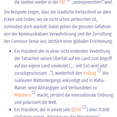
die soeben wieder in der
FAZ
„verargumentiert”
wird.
Die Beispiele zeigen, dass die staatliche Verfasstheit an allen
Ecken und Enden, wo sie nicht schon zerbrochen ist,
zumindest doch wackelt. Dabei gehen die grössten Gefahren
von der kommunikativen Verwahrlosung und der Zerrüttung
des Common Sense aus, letztlich einer globalen Erscheinung.
Ein Präsident der in einer nicht endenden Verdrehung
der Tatsachen seinen Überfall auf ein Land zum Angriff
auf das eigene Land umdeutet („… seit 5:45 wird jetzt
zurückgeschossen …”), wiederholt den
Vollzug
des
nuklearen Weltuntergangs ankündigt und in Mafia-
Manier seine Abhängigen und Verbündeten zu
Mittätern
macht, zerstört die internationale Ordnung
und polarisiert die Welt.
Ein Präsident, der in einem Jahr (
2020
) über 31.000
Verfahren wegen
„Beleidigung des Präsidenten”