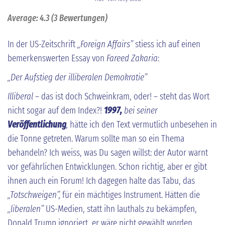
Average:
4.3
(
3
Bewertungen)
In der US-Zeitschrift
„Foreign Affairs”
stiess ich auf einen
bemerkenswerten Essay von
Fareed Zakaria
:
„Der Aufstieg der illiberalen Demokratie”
Illiberal
– das ist doch Schweinkram, oder! – steht das Wort
nicht sogar auf dem Index?!
1997,
bei seiner
Veröffentlichung
,
hätte ich den Text vermutlich unbesehen in
die Tonne getreten. Warum sollte man so ein Thema
behandeln? Ich weiss, was Du sagen willst: der Autor warnt
vor gefährlichen Entwicklungen. Schon richtig, aber er gibt
ihnen auch ein Forum! Ich dagegen halte das Tabu, das
„Totschweigen”,
für ein mächtiges Instrument. Hätten die
„liberalen”
US-Medien, statt ihn lauthals zu bekämpfen,
Donald Trump ignoriert, er wäre nicht gewählt worden.