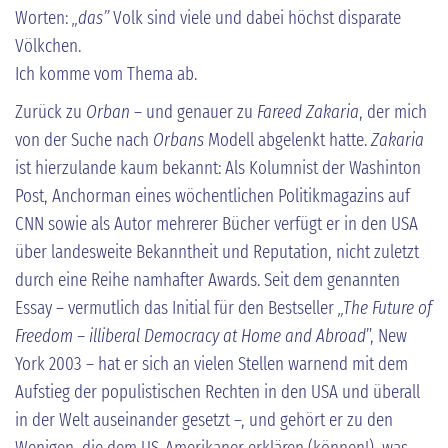
Worten:
„das”
Volk sind viele und dabei höchst disparate
Völkchen.
Ich komme vom Thema ab.
Zurück zu
Orban
– und genauer zu
Fareed Zakaria
, der mich
von der Suche nach
Orbans
Modell abgelenkt hatte.
Zakaria
ist hierzulande kaum bekannt: Als Kolumnist der Washinton
Post, Anchorman eines wöchentlichen Politikmagazins auf
CNN sowie als Autor mehrerer Bücher verfügt er in den USA
über landesweite Bekanntheit und Reputation, nicht zuletzt
durch eine Reihe namhafter Awards. Seit dem genannten
Essay – vermutlich das Initial für den Bestseller
„The Future of
Freedom – illiberal Democracy at Home and Abroad
”, New
York 2003 – hat er sich an vielen Stellen warnend mit dem
Aufstieg der populistischen Rechten in den USA und überall
in der Welt auseinander gesetzt –, und gehört er zu den
Wenigen, die dem US-Amerikaner erklären (können!), was