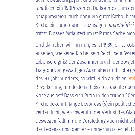
fanatisch, ein 150Prozenter. Du könntest, um d
paraphrasieren, auch dann ein guter Katholik se
qua
Kirche ein-, und dann – sozusagen
obendrein
trittst. Blosses Mitläufertum ist Putins Sache nich
Und da haben wir ihn nun, es ist 1989, er ist K
ansehen, wie seine Kirche, sein Reich, sein Syste
Lebensereignis! Der Zusammenbruch der Sowjetu
Tragödie von gewaltigen Ausmaßen und … die grö
des 20. Jahrhunderts, so wird Putin an vielen
Ste
Bevölkerung, mindestens, heisst es, dachte eben
Krise auslöst! Dass sich Putin in den frühen 90e
Kirche bekennt, lange bevor das (s)ein politisch
verdeutlicht, wie schwer ihn der Verlust des Gl
Deswegen fällt mir die Vorstellung auch nicht s
des Lebenssinns, dem er – immerhin ist er jetzt 