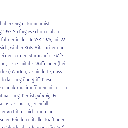
und überzeugter Kommunist;
 1952. So fing es schon mal an:
uhr er in der UdSSR. 1975, mit 22
 sich, wird er KGB-Mitarbeiter und
bei dem er den Sturm auf die MfS
rt, sei es mit der Waffe oder (bei
chen) Worten, verhinderte, dass
erlassung übergriff. Diese
n Indoktrination führen mich – ich
utmassung: Der ist
gläubig
! Er
mus versprach, jedenfalls
er vertritt er nicht nur eine
eren Feinden mit aller Kraft oder
regelrecht als
„glaubenssüchtig“
,