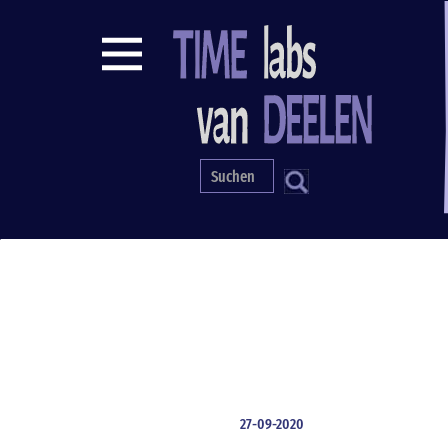
Direkt
zum
Inhalt
S
27-09-2020