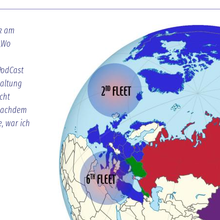
nk am
 „Wo
PodCast
Haltung
cht
 nachdem
, war ich