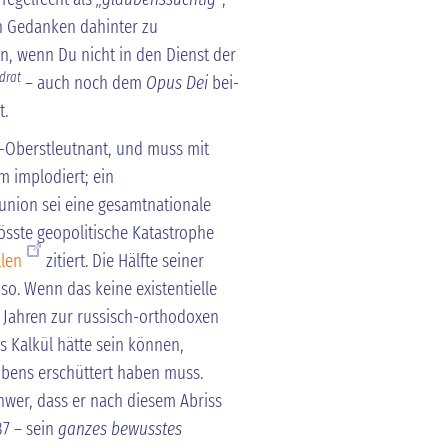
en Gedanken dahinter zu
in, wenn Du nicht in den Dienst der
drat
– auch noch dem
Opus Dei
bei-
t.
GB-Oberstleutnant, und muss mit
m implodiert; ein
nion sei eine gesamtnationale
sste geopolitische Katastrophe
llen
zitiert. Die Hälfte seiner
so. Wenn das keine existentielle
r Jahren zur russisch-orthodoxen
es Kalkül hätte sein können,
aubens erschüttert haben muss.
chwer, dass er nach diesem Abriss
37 – sein
ganzes bewusstes