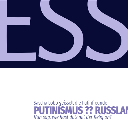
Sascha Lobo geisselt die Putinfreunde
PUTINISMUS ?? RUSSL
Nun sag, wie hast du's mit der Religion?