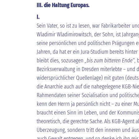
III. die Haltung Europas.
I.
Sein Vater, so ist zu lesen, war Fabrikarbeiter 
Wladimir Wladimirowitsch, der Sohn, ist Jahrgang
seine persönlichen und politischen Prägungen erf
Jahren, da hat er ein Jura-Studium bereits hinter
bleibt dies, sozusagen
„bis zum bitteren Ende“
, 
Bezirksverwaltung in Dresden miterlebte – und do
widersprüchlicher Quellenlage) mit guten (deuts
die Anarchie auch auf die nahegelegene KGB-Nied
Rahmendaten seiner Sozialisation und politische
kenn den Herrn ja persönlich nicht – zu einer M
braucht einen Sinn im Leben, und der Kommunis
theoretisch, die gerechte Sache. Als KGB-Agent ab
Überzeugung, sondern tritt den inneren und äuss
auch Gewalt entgegen, und so denke ich ihn mir 