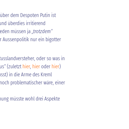
über dem Despoten Putin ist
d überdies irritierend
breden müssen ja
„trotzdem“
 Aussenpolitik nur ein bigotter
usslandversteher, oder so was in
s“ (zuletzt
hier
,
hier
oder
hier
)
usst) in die Arme des Kreml
noch problematischer wäre, einer
nung müsste wohl drei Aspekte