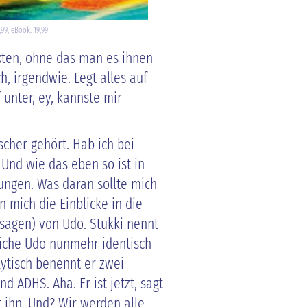
9, eBook: 19,99
xten, ohne das man es ihnen
h, irgendwie. Legt alles auf
f unter, ey, kannste mir
scher gehört. Hab ich bei
 Und wie das eben so ist in
ungen. Was daran sollte mich
n mich die Einblicke in die
sagen) von Udo. Stukki nennt
gliche Udo nunmehr identisch
lytisch benennt er zwei
d ADHS. Aha. Er ist jetzt, sagt
ür ihn. Und? Wir werden alle