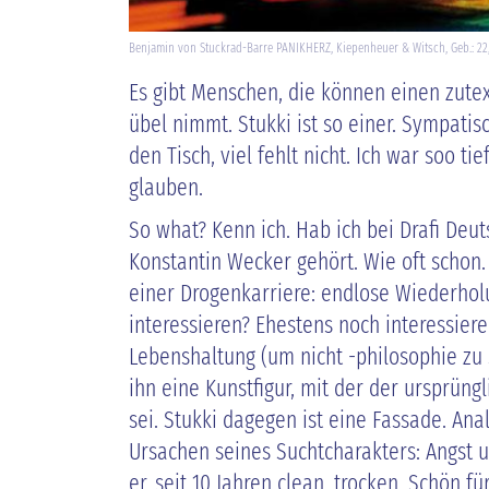
Benjamin von Stuckrad-Barre PANIKHERZ, Kiepenheuer & Witsch, Geb.: 22,9
Es gibt Menschen, die können einen zute
übel nimmt. Stukki ist so einer. Sympatisc
den Tisch, viel fehlt nicht. Ich war soo tie
glauben.
So what? Kenn ich. Hab ich bei Drafi Deut
Konstantin Wecker gehört. Wie oft schon.
einer Drogenkarriere: endlose Wiederhol
interessieren? Ehestens noch interessiere
Lebenshaltung (um nicht -philosophie zu 
ihn eine Kunstfigur, mit der der ursprün
sei. Stukki dagegen ist eine Fassade. Ana
Ursachen seines Suchtcharakters: Angst un
er, seit 10 Jahren clean, trocken. Schön f