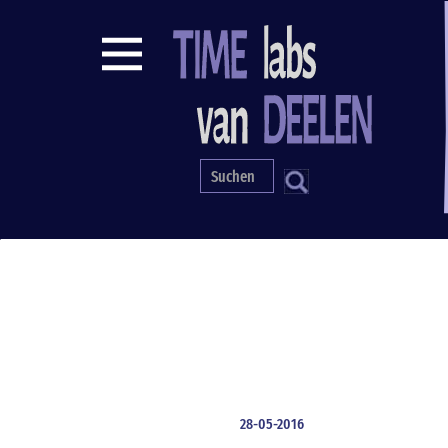
Direkt
zum
Inhalt
S
28-05-2016