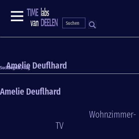
Direkt
zum
NAVIGATION
Inhalt
S
Amelie Deuflhard
Suchbegriff / Tag
Amelie Deuflhard
Wohnzimmer-
TV