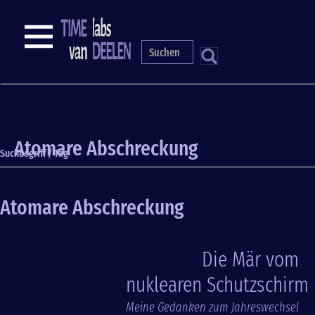
Direkt
zum
NAVIGATION
Inhalt
S
Atomare Abschreckung
Suchbegriff / Tag
Atomare Abschreckung
Die Mär vom
nuklearen Schutzschirm
Meine Gedanken zum Jahreswechsel