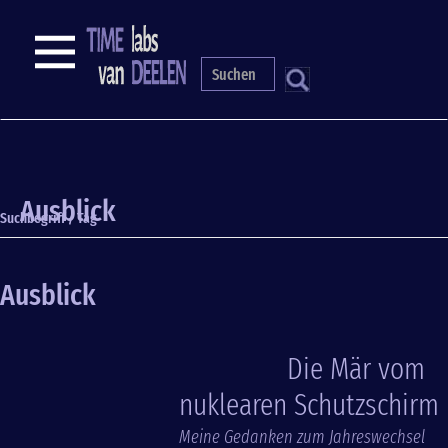
Direkt
zum
NAVIGATION
Inhalt
S
Ausblick
Suchbegriff / Tag
Ausblick
Die Mär vom
nuklearen Schutzschirm
Meine Gedanken zum Jahreswechsel