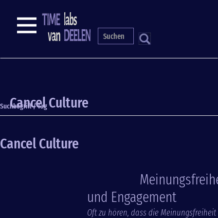
Direkt
zum
NAVIGATION
Inhalt
S
Cancel Culture
Suchbegriff / Tag
Cancel Culture
Meinungsfreih
und Engagement
Oft zu hören, dass die Meinungsfreiheit