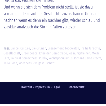
Das ist das Problem der Linken.
Und wenn sie sich dem Problem nicht stellt, ist sie dazu
verdammt, dem Lauf der Geschichte zuzuschauen. Um dann,
nachher, wenn es denn ein Nachher gibt, wieder schlau und
glasklar analytisch die Stirn in Falten zu legen.
Tags:
Cancel Culture
,
Die Grünen
,
Engagement
,
Foodwatch
,
Freiheitsrechte
,
Gesellschaft
,
Greenpeace
,
Krise der Demokratie
,
Meinungsfreiheit
,
Mojib
Latif
,
Political Correctness
,
Publix
,
Rechtspopulismus
,
Richard David Precht
,
Thilo Bode
,
wokeness
,
Zivilgesellschaft
Kontakt • Impressum • Legal
Datenschutz
Fußzeile