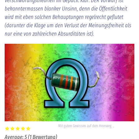
Verschwörungstheorien im Gepäck. Klar: DER Vorwurf ist
bekanntermassen blanker Unsinn, denn die Öffentlichkeit
wird mit eben solchen Behauptungen regelrecht geflutet
(darunter die Klage um den Verlust der Meinungsfreiheit als
nur eine von zahlreichen Absurditäten ist).
Mit gutem Gewissen auf dem Heimweg ...
Average:
5
(
1
Bewertung)