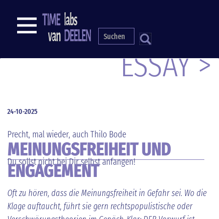
Direkt
zum
NAVIGATION
Inhalt
S
ESSAY >
24-10-2025
Precht, mal wieder, auch Thilo Bode
MEINUNGSFREIHEIT UND
Du sollst nicht bei Dir selbst anfangen!
ENGAGEMENT
Oft zu hören, dass die Meinungsfreiheit in Gefahr sei. Wo die
Klage auftaucht, führt sie gern rechtspopulistische oder