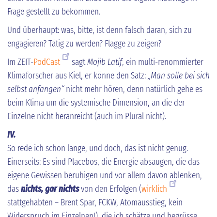
Frage gestellt zu bekommen.
Und überhaupt: was, bitte, ist denn falsch daran, sich zu
engagieren? Tätig zu werden? Flagge zu zeigen?
Im ZEIT-
PodCast
sagt
Mojib Latif
, ein multi-renommierter
Klimaforscher aus Kiel, er könne den Satz:
„Man solle bei sich
selbst anfangen“
nicht mehr hören, denn natürlich gehe es
beim Klima um die systemische Dimension, an die der
Einzelne nicht heranreicht (auch im Plural nicht).
IV.
So rede ich schon lange, und doch, das ist nicht genug.
Einerseits: Es sind Placebos, die Energie absaugen, die das
eigene Gewissen beruhigen und vor allem davon ablenken,
das
nichts, gar nichts
von den Erfolgen (
wirklich
stattgehabten – Brent Spar, FCKW, Atomausstieg, kein
Widerspruch im Einzelnen!), die ich schätze und begrüsse,