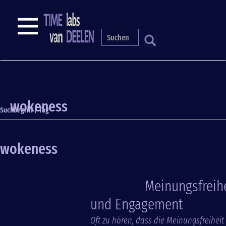
Direkt
zum
NAVIGATION
Inhalt
S
wokeness
Suchbegriff / Tag
wokeness
Meinungsfreih
und Engagement
Oft zu hören, dass die Meinungsfreiheit