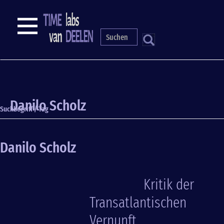
Direkt
zum
NAVIGATION
Inhalt
S
Danilo Scholz
Suchbegriff / Tag
Danilo Scholz
Kritik der
Transatlantischen
Vernunft