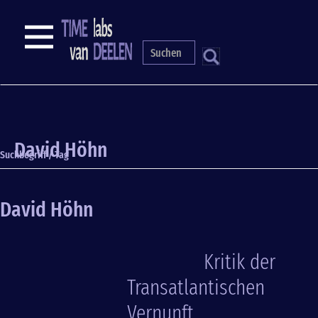
Direkt
zum
NAVIGATION
Inhalt
S
David Höhn
Suchbegriff / Tag
David Höhn
Kritik der
Transatlantischen
Vernunft