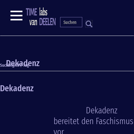
Direkt
zum
NAVIGATION
Inhalt
S
Dekadenz
Suchbegriff / Tag
Dekadenz
Dekadenz
bereitet den Faschismus
vor