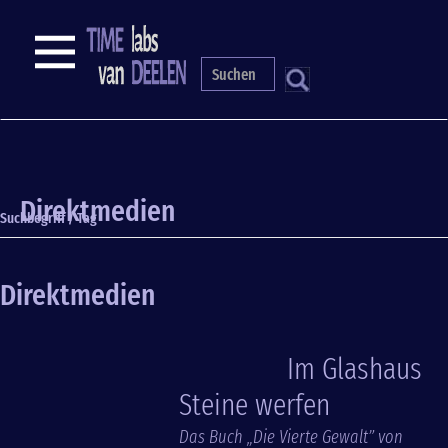
Direkt
zum
NAVIGATION
Inhalt
S
Direktmedien
Suchbegriff / Tag
Direktmedien
Im Glashaus
Steine werfen
Das Buch „Die Vierte Gewalt” von