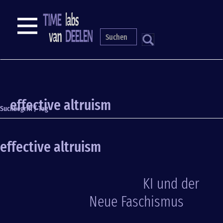
Direkt
zum
NAVIGATION
Inhalt
S
effective altruism
Suchbegriff / Tag
effective altruism
KI und der
Neue Faschismus