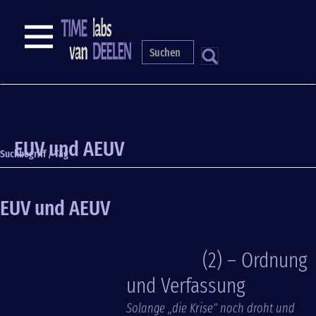
Direkt
zum
NAVIGATION
Inhalt
S
EUV und AEUV
Suchbegriff / Tag
EUV und AEUV
(2) – Ordnung
und Verfassung
Solange „die Krise” noch droht und