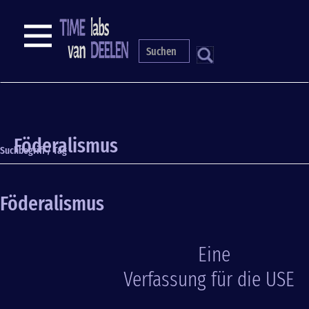
Direkt
zum
NAVIGATION
Inhalt
S
Föderalismus
Suchbegriff / Tag
Föderalismus
Eine
Verfassung für die USE