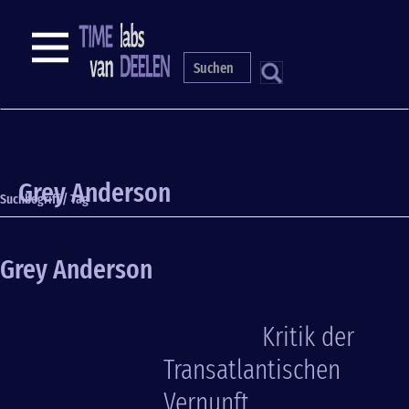
Direkt
zum
NAVIGATION
Inhalt
S
Grey Anderson
Suchbegriff / Tag
Grey Anderson
Kritik der
Transatlantischen
Vernunft