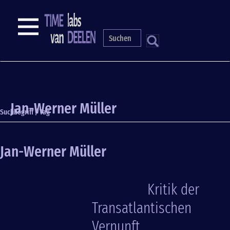
Direkt
zum
NAVIGATION
Inhalt
S
Jan-Werner Müller
Suchbegriff / Tag
Jan-Werner Müller
Kritik der
Transatlantischen
Vernunft