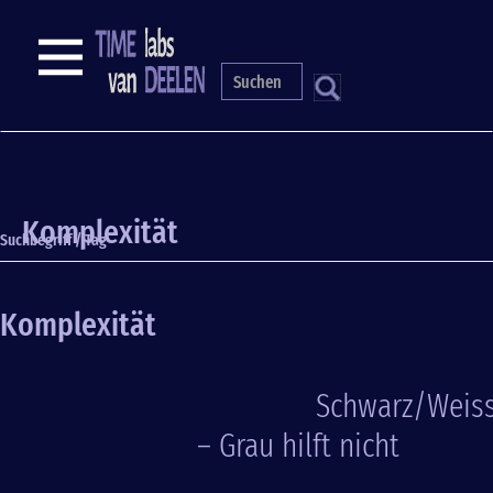
Direkt
zum
NAVIGATION
Inhalt
S
Komplexität
Suchbegriff / Tag
Komplexität
Schwarz/Weis
– Grau hilft nicht