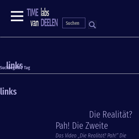
Direkt
zum
NAVIGATION
Inhalt
S
links
Suchbegriff / Tag
links
Die Realität?
Pah! Die Zweite
Das Video „Die Realität? Pah!“ Die