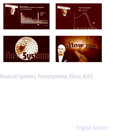
,
financial systems
,
Finanzsysteme
,
Klima
,
KULT
,
English Version