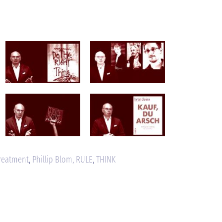
Treatment
,
Phillip Blom
,
RULE
,
THINK