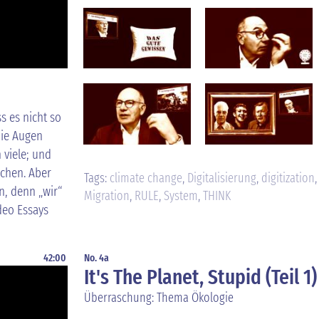
s es nicht so
die Augen
viele; und
ichen. Aber
Tags:
climate change
,
Digitalisierung
,
digitization
en, denn „wir“
Migration
,
RULE
,
System
,
THINK
deo Essays
42:00
No. 4a
It's The Planet, Stupid (Teil 1)
Überraschung: Thema Ökologie