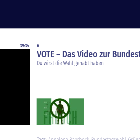
39:34
6
VOTE – Das Video zur Bundes
Du wirst die Wahl gehabt haben
Tags:
Annalena Baerbock
,
Bundestagswahl
,
Grün