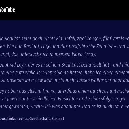
ie Realität. Oder doch nicht? Ein Unfall, zwei Zeugen, fünf Versione
gen. Wie nun Realität, Lüge und das postfaktische Zeitalter – und 
ngt, das untersuche ich in meinem Video-Essay.
 Arvid Leyh, der es in seinem BrainCast behandelt hat - und mic
un eine gute Weile Terminprobleme hatten, habe ich einen eigene
h zu unserem Interview kam, nicht mehr lassen wollte; der aber dan
ay haben das gleiche Thema, allerdings einen durchaus unterschi
u jeweils unterschiedlichen Einsichten und Schlussfolgerungen. I
larer geworden, warum ich was behaupte. Und es ist auch um ein
news
,
links
,
rechts
,
Gesellschaft
,
Zukunft