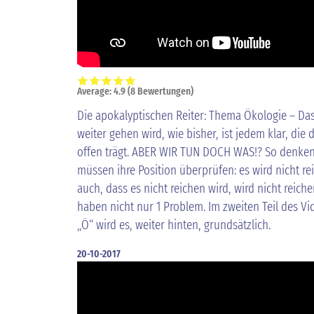
Average:
4.9
(
8
Bewertungen)
Die apokalyptischen Reiter: Thema Ökologie – Das
weiter gehen wird, wie bisher, ist jedem klar, die 
offen trägt. ABER WIR TUN DOCH WAS!? So denken 
müssen ihre Position überprüfen: es wird nicht re
auch, dass es nicht reichen wird, wird nicht reich
haben nicht nur 1 Problem. Im zweiten Teil des Vi
„Ö“ wird es, weiter hinten, grundsätzlich.
20-10-2017