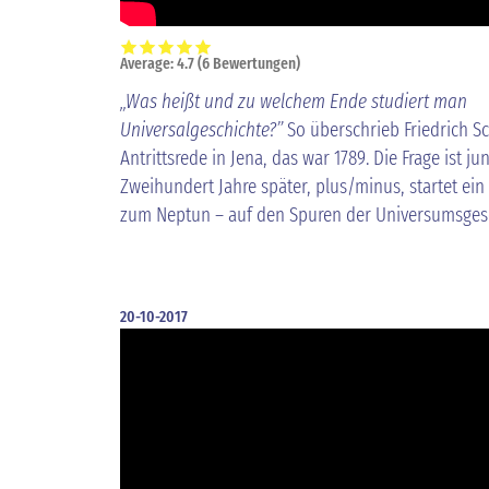
Average:
4.7
(
6
Bewertungen)
„Was heißt und zu welchem Ende studiert man
Universalgeschichte?”︁
So überschrieb Friedrich Sc
Antrittsrede in Jena, das war 1789. Die Frage ist ju
Zweihundert Jahre später, plus/minus, startet ein
zum Neptun – auf den Spuren der Universumsgesc
20-10-2017