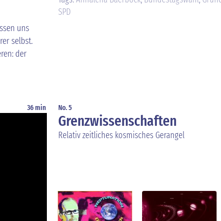
SPD
assen uns
er selbst.
ren: der
36 min
No. 5
Grenzwissenschaften
Relativ zeitliches kosmisches Gerangel