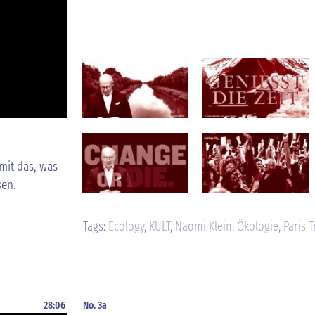
mit das, was
sen.
Tags:
Ecology
,
KULT
,
Naomi Klein
,
Ökologie
,
Paris 
28:06
No. 3a