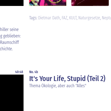
Tags:
Dietmar Dath
,
FAZ
,
KULT
,
Naturgesetze
,
Nept
hiller seine
ng geblieben:
 Raumschiff
hichte.
40:48
No. 4b
It's Your Life, Stupid (Teil 2)
Thema Ökologie, aber auch "Alles"