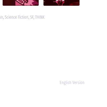
un
,
Science Fiction
,
SF
,
THINK
English Version