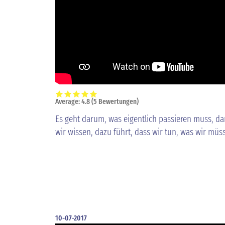
Average:
4.8
(
5
Bewertungen)
Es geht darum, was eigentlich passieren muss, da
wir wissen, dazu führt, dass wir tun, was wir müs
10-07-2017