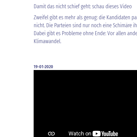
Damit das nicht schief geht: schau dieses Video
Zweifel gibt es mehr als genug: die Kandidaten p
nicht. Die Parteien sind nur noch eine Schimäre ihr
Dabei gibt es Probleme ohne Ende: Vor allen ande
Klimawandel.
19-01-2020