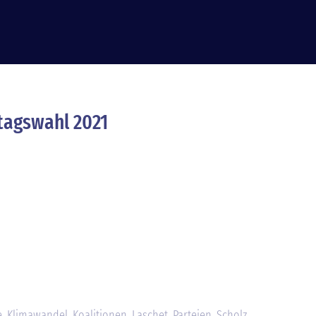
tagswahl 2021
e
,
Klimawandel
,
Koalitionen
,
Laschet
,
Parteien
,
Scholz
,