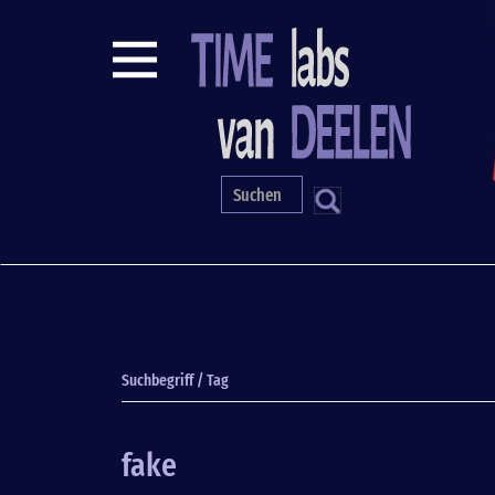
Direkt
zum
Inhalt
S
Suchbegriff / Tag
fake