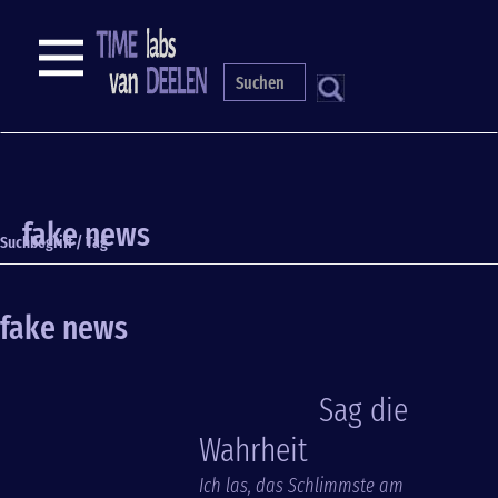
Direkt
zum
NAVIGATION
Inhalt
S
fake news
Suchbegriff / Tag
fake news
Sag die
Wahrheit
Ich las, das Schlimmste am