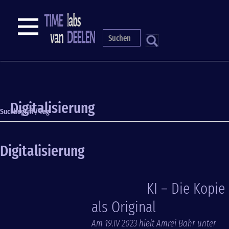
Direkt
zum
NAVIGATION
Inhalt
S
Digitalisierung
Suchbegriff / Tag
Digitalisierung
KI – Die Kopie
als Original
Am 19.IV 2023 hielt Amrei Bahr unter