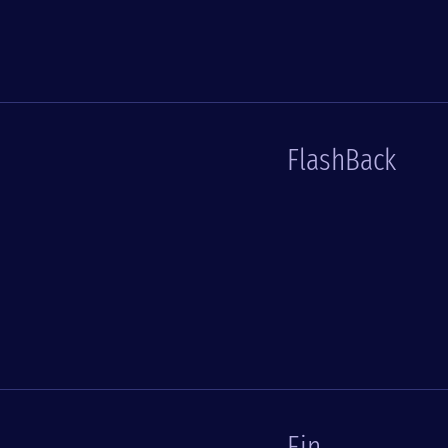
FlashBack
Ein