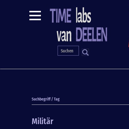
Direkt
zum
Inhalt
S
Suchbegriff / Tag
Militär