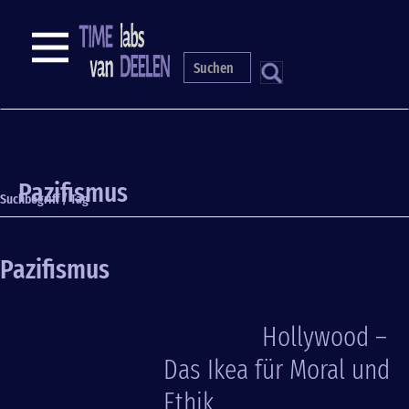
Direkt
zum
NAVIGATION
Inhalt
S
Pazifismus
Suchbegriff / Tag
Pazifismus
Hollywood –
Das Ikea für Moral und
Ethik