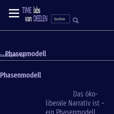
Direkt
zum
NAVIGATION
Inhalt
S
Phasenmodell
Suchbegriff / Tag
Phasenmodell
Das öko-
liberale Narrativ ist –
ein Phasenmodell