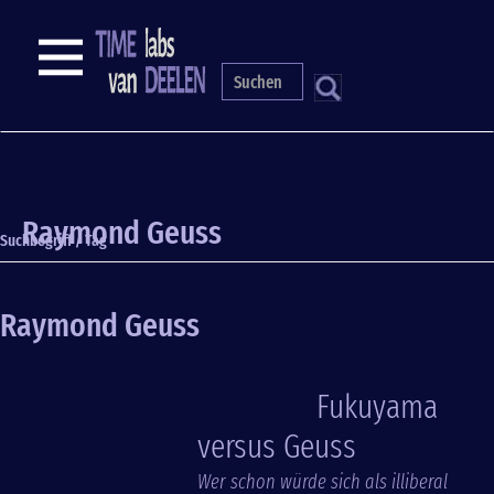
Direkt
zum
NAVIGATION
Inhalt
S
Raymond Geuss
Suchbegriff / Tag
Raymond Geuss
Fukuyama
versus Geuss
Wer schon würde sich als illiberal