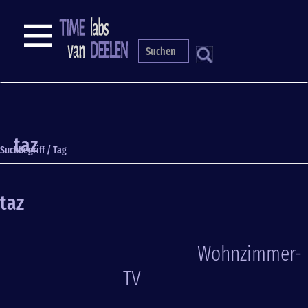
Direkt
zum
NAVIGATION
Inhalt
S
taz
Suchbegriff / Tag
taz
Wohnzimmer-
TV