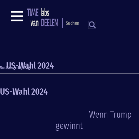
Direkt
zum
NAVIGATION
Inhalt
S
US-Wahl 2024
Suchbegriff / Tag
US-Wahl 2024
Wenn Trump
gewinnt