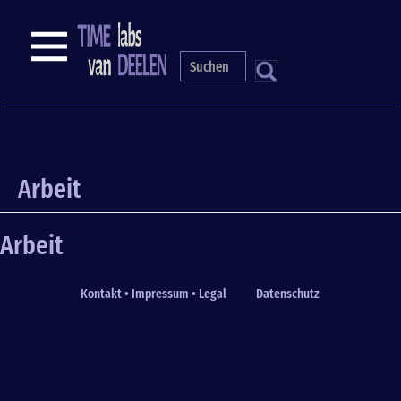
Skip
to
NAVIGATION
main
content
S
Arbeit
Arbeit
Kontakt • Impressum • Legal
Datenschutz
Fußzeile