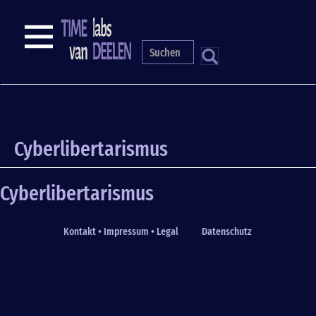
Skip
to
NAVIGATION
main
content
S
Cyberlibertarismus
Cyberlibertarismus
Kontakt • Impressum • Legal
Datenschutz
Fußzeile