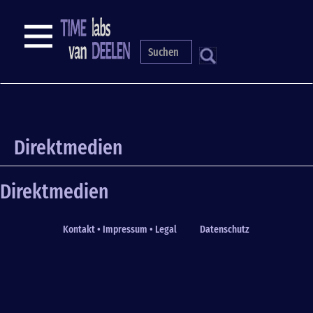
Skip
to
NAVIGATION
main
content
S
Direktmedien
Direktmedien
Kontakt • Impressum • Legal
Datenschutz
Fußzeile