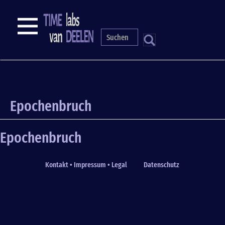
Skip
to
NAVIGATION
main
content
S
Epochenbruch
Epochenbruch
Kontakt • Impressum • Legal
Datenschutz
Fußzeile