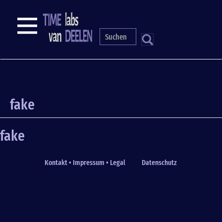
Skip
to
NAVIGATION
main
content
S
fake
fake
Kontakt • Impressum • Legal
Datenschutz
Fußzeile