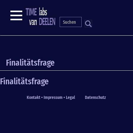
Skip
to
NAVIGATION
main
content
S
Finalitätsfrage
Finalitätsfrage
Kontakt • Impressum • Legal
Datenschutz
Fußzeile