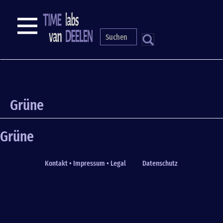
Skip
to
NAVIGATION
main
content
S
Grüne
Grüne
Kontakt • Impressum • Legal
Datenschutz
Fußzeile