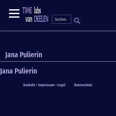
Skip
to
NAVIGATION
main
content
S
Jana Pulierin
Jana Pulierin
Kontakt • Impressum • Legal
Datenschutz
Fußzeile