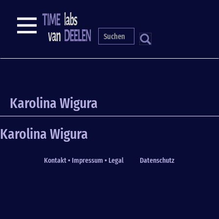
Skip
to
NAVIGATION
main
content
S
Karolina Wigura
Karolina Wigura
Kontakt • Impressum • Legal
Datenschutz
Fußzeile