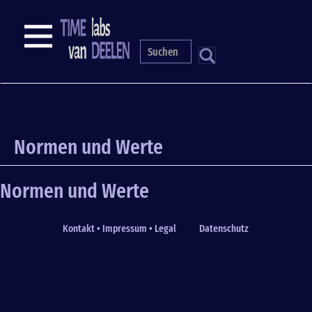
Skip
to
NAVIGATION
main
content
S
Normen und Werte
Normen und Werte
Kontakt • Impressum • Legal
Datenschutz
Fußzeile