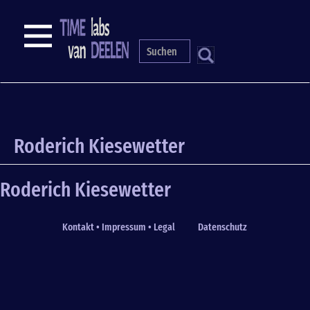
Skip
to
NAVIGATION
main
content
S
Roderich Kiesewetter
Roderich Kiesewetter
Kontakt • Impressum • Legal
Datenschutz
Fußzeile