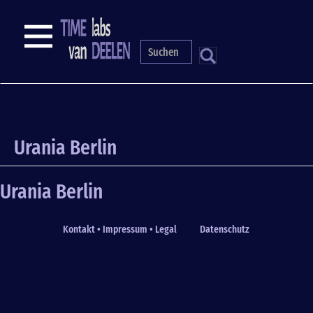
Skip
to
NAVIGATION
main
content
S
Urania Berlin
Urania Berlin
Kontakt • Impressum • Legal
Datenschutz
Fußzeile