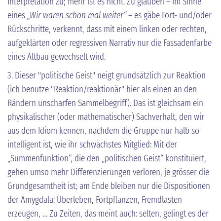
Interpretation zu; mehr ist es nicht. Zu glauben – im Sinne
eines
„Wir waren schon mal weiter“
– es gäbe Fort- und/oder
Rückschritte, verkennt, dass mit einem linken oder rechten,
aufgeklärten oder regressiven Narrativ nur die Fassadenfarbe
eines Altbau gewechselt wird.
3. Dieser "politische Geist" neigt grundsätzlich zur Reaktion
(ich benutze "Reaktion/reaktionär" hier als einen an den
Rändern unscharfen Sammelbegriff). Das ist gleichsam ein
physikalischer (oder mathematischer) Sachverhalt, den wir
aus dem Idiom kennen, nachdem die Gruppe nur halb so
intelligent ist, wie ihr schwächstes Mitglied: Mit der
„Summenfunktion“, die den „politischen Geist“ konstituiert,
gehen umso mehr Differenzierungen verloren, je grösser die
Grundgesamtheit ist; am Ende bleiben nur die Dispositionen
der Amygdala: Überleben, Fortpflanzen, Fremdlasten
erzeugen, … Zu Zeiten, das meint auch: selten, gelingt es der