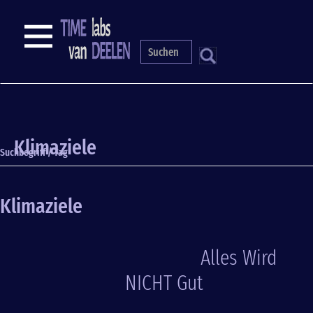
Direkt
zum
NAVIGATION
Inhalt
S
Klimaziele
Suchbegriff / Tag
Klimaziele
Alles Wird
NICHT Gut