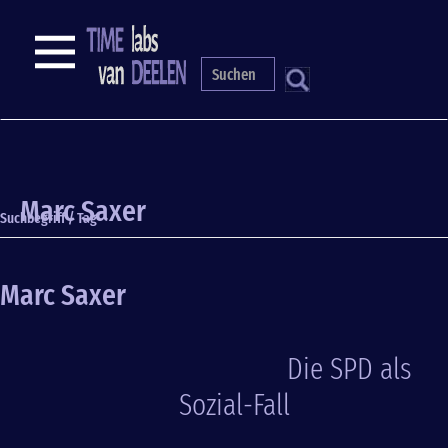
Direkt
zum
NAVIGATION
Inhalt
S
Marc Saxer
Suchbegriff / Tag
Marc Saxer
Die SPD als
Sozial-Fall