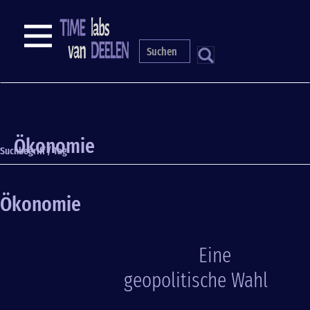
Direkt
zum
NAVIGATION
Inhalt
S
Ökonomie
Suchbegriff / Tag
Ökonomie
Eine
geopolitische Wahl