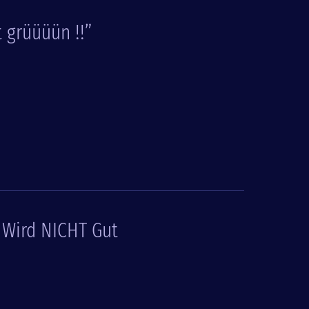
t grüüüün !!”
s Wird NICHT Gut