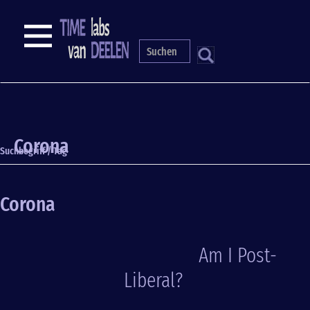
Direkt
zum
NAVIGATION
Inhalt
S
Corona
Suchbegriff / Tag
Corona
Am I Post-
Liberal?