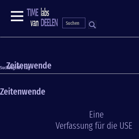
Direkt
zum
NAVIGATION
Inhalt
S
Zeitenwende
Suchbegriff / Tag
Zeitenwende
Eine
Verfassung für die USE